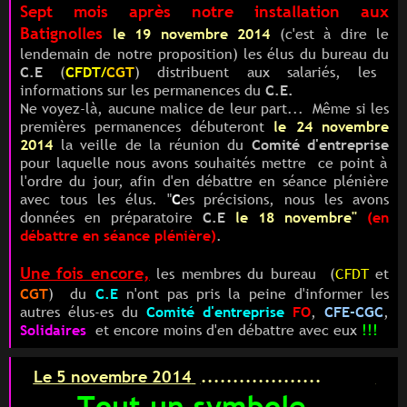
Sept mois après notre installation aux
Batignolles
le
19 novembre 2014
(c'est à dire le
lendemain de notre proposition) les élus du bureau du
C.E
(
CFDT/
CGT
)
distribuent aux salariés, les
informations sur les permanences du
C.E.
Ne voyez-là, aucune malice de leur part... Même si les
premières permanences débuteront
le 24 novembre
2014
la veille de la réunion du
Comité d'entreprise
pour laquelle nous avons souhaités mettre ce point à
l'ordre du jour, afin d'en débattre en séance plénière
avec tous les élus. "
C
es précisions, nous les avons
données en préparatoire
C.E
le 18 novembre"
(en
débattre en séance plénière)
.
Une fois encore,
les membres du bureau (
CFDT
et
CGT
)
du
C.E
n'ont pas pris la peine d'informer les
autres élus-es du
Comité d'entreprise
FO
,
CFE-CGC
,
Solidaires
et encore moins d'en débattre avec eux
!!!
Le 5 novembre 2014
...................
Tout un symbole..