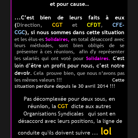
et pour cause…
...C’est bien de leurs faits à eux
(
Direction,
CGT
et
CFDT
,
CFE-
CGC
),
s
i
nous sommes dans cette situation
et les élus-es
Solidaires,
en total désaccord avec
leurs méthodes, sont bien obligés de se
présenter à ces réunions, afin d'y représenter
est
les salariés qui ont voté pour
Solidaires.
C'
loin d’être un profit pour nous, c’est notre
devo
i
r.
Cela prouve bien, que nous n’avons pas
les mêmes valeurs !!!
C
ette
situation perdure depuis le 30 avril 2014 !!!
Pas décomplexée pour deux sous,
en
réunion,
la
CGT
dicte aux autres
Organisations Syndicales qui sont en
désaccord avec leurs positions, la ligne de
lol
conduite qu'ils doivent suivre ...