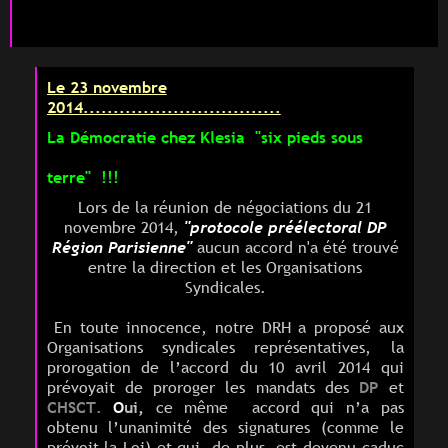
Le 23 novembre
2014.................................
La Démocratie chez
Klesia
"six pieds sous
terre" !!!
Lors de la réunion de négociations du 21
novembre 2014,
"protocole préélectoral DP
Région Parisienne"
aucun accord n'a été trouvé
entre la direction et les Organisations
Syndicales.
En toute innocence, n
otre DRH a proposé aux
Organisations syndicales représentatives, la
prorogation de l’accord du 10 avril 2014 qui
prévoyait de proroger les mandats des
DP
et
CHSCT.
O
ui,
ce même accord qui n’a pas
obtenu l’unanimité des signatures (comme le
prévoit la Loi) et qui, de plus, est devenu caduc