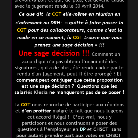
avec le jugement rendu le 30 Avril 2014.
Ce que dit la
CGT
elle-même
en réunion en
s'adressant au DRH: « quitte à faire passer la
CGT
pour des collaborateurs,
comme c’est la
mode en ce moment
, la
CGT
trouve que vous
prenez une sage décision » !!!
Une sage décision !!
!
Comment un
accord qui n’a pas obtenu l’unanimité des
signatures, qui a de plus, été rendu caduc par le
rendu d'un jugement, peut-il être prorogé ?
Et
c
o
mment peut-ont juger que cette proposition
est une sage décision ? Questions
que les
salari
és Klesia
ne manqueront pas de se poser !
La
CGT
nous reproche de participer aux réunions
et
d’en profiter
malgré le fait que nous jugeons
cet accord illégal !
C’est vrai, nous y
participons et nous continuons à poser des
questions à l’employeur en
DP
et
CHSCT
sans
pour autant prendre part aux votes en
CHSCT