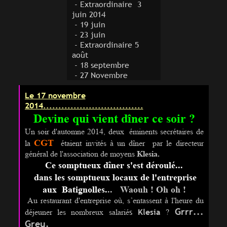
- Extraordinaire 3
juin 2014
- 19 juin
- 23 juin
- Extraordinaire 5
août
- 18 septembre
- 27 Novembre
Le 17 novembre
2014.................................
Devine qui vient dîner ce soir ?
Un soir d'automne 2014, deux éminents secrétaires de
CGT
la
étaient invités à un dîner par le directeur
général de l'association de moyen
s
Klesia.
C
e somptueux dîner s'est déroulé...
dans les somptueux locaux de l'entreprise
aux Batignolles.
..
Waouh ! Oh oh !
Au restaurant d'entreprise où, s’entassent à l'heure du
Grrr...
s
Klesia
déjeuner les nombreux salarié
?
Greu.