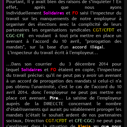
Pourtant, il y avait bien des raisons de s’inquiéter ! En
effet, après que nous ayons
individuellement
Solidaires
et
FO
saisi l'inspecteur du
travail sur les manquements de notre employeur à
organiser des élections avec la complicité de leurs
partenaires les organisations syndicales
CGT/
CFDT
et
CGC-CFE
en voulant
à tout prix
mettre en place
un
avenant à l'accord du 10 avril,
"prorogation des
mandats", sur la base d'un
accord illégal.
L'inspecteur du travail écrit à l'employeur...
...Dans
son courrier du 3 décembre 2014 pour
lequel
Solidaires
et
FO
étaient en copie
, l'inspecteur
du travail précise: qu'il ne peut pas y avoir un avenant
à un accord de prorogation des mandats si celui-ci n'a
pas obtenu l'unanimité, c'est le cas de l'accord du 10
avril 2014. donc l'employeur ne peut pas mettre en
place cet avenant.
Pire.
.. La saisine de l'employeur
auprès de la DIRECCTE concernant le nombre
d’établissements qui aurait pu valablement proroger les
mandats (c'était le souhait ardent de nos partenaires
sociaux, Direction
CGT
/
CFDT
et
CFE-CGC
) ne peut pas
s'appliquer dans la situation de
Klesia
vu que nous