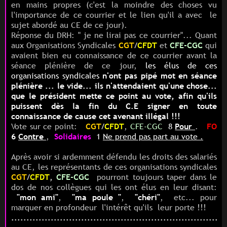
en mains propres (c'est la moindre des choses vu
l'importance de ce courrier et le lien qu'il a avec le
sujet abordé au CE de ce jour).
Réponse du DRH: " je ne lirai pas ce courrier"... Quant
aux Organisations Syndicales
CGT
/
CFDT
et
CFE-CGC
qui
avaient bien eu connaissance de ce courrier avant la
séance plénière de ce jour,
les élus de ces
organisations syndicales
n'ont pas pipé mot en séance
plénière ... le vide...
ils n'attendaient qu'une chose...
que le président mette ce point au vote, afin qu'ils
puissent dès la fin du C.E
signer en toute
connaissance de cause cet avenant illégal !!!
Vote sur ce point:
CGT
/
CFDT
,
CFE-CGC
8
Pour
.
FO
6
Contre
,
Solidaires
1
Ne prend pas part au vote .
Après avoir si ardemment défendu les droits des salariés
au CE, les représentants de ces organisations syndicales
CGT
/
CFDT
,
CFE-CGC
pourront toujours taper dans le
dos de nos collègues
qui les ont élus
en leur disant:
"mon ami"
,
"ma poule "
,
"chéri"
, etc... pour
marquer en profondeur l'intérêt qu'ils leur porte !!!
.......................................................................